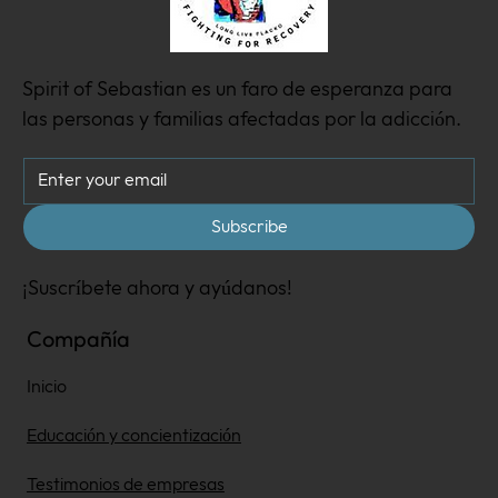
Spirit of Sebastian es un faro de esperanza para
las personas y familias afectadas por la adicción.
Subscribe
¡Suscríbete ahora y ayúdanos!
Compañía
Inicio
Educación y concientización
Testimonios de empresas