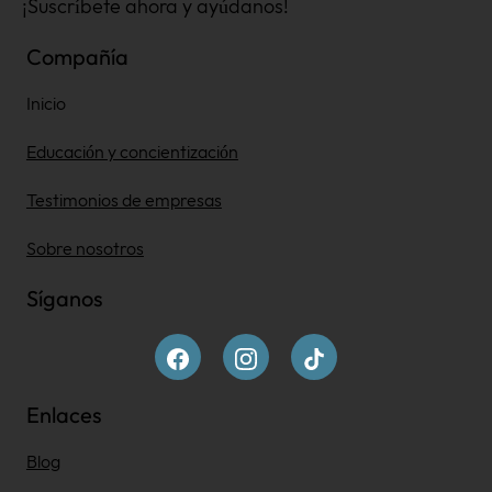
¡Suscríbete ahora y ayúdanos!
Compañía
Inicio
Educación y concientización
Testimonios de empresas
Sobre nosotros
Síganos
Enlaces
Blog