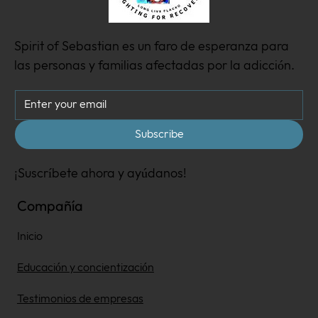
Spirit of Sebastian es un faro de esperanza para
las personas y familias afectadas por la adicción.
Subscribe
¡Suscríbete ahora y ayúdanos!
Compañía
Inicio
Educación y concientización
Testimonios de empresas